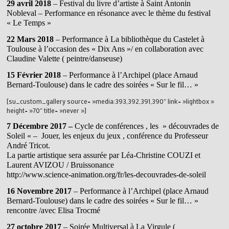
29 avril 2018
– Festival du livre d’artiste à Saint Antonin
Nobleval – Performance en résonance avec le thème du festival
« Le Temps »
22 Mars 2018
– Performance à La bibliothèque du Castelet à
Toulouse à l’occasion des « Dix Ans »/ en collaboration avec
Claudine Valette ( peintre/danseuse)
15 Février 2018
– Performance à l’Archipel (place Arnaud
Bernard-Toulouse) dans le cadre des soirées « Sur le fil… »
[su_custom_gallery source= »media:393,392,391,390″ link= »lightbox »
height= »70″ title= »never »]
7 Décembre 2017 –
Cycle de conférences , les » découvrades de
Soleil « – Jouer, les enjeux du jeux , conférence du Professeur
André Tricot.
La partie artistique sera assurée par Léa-Christine COUZI et
Laurent AVIZOU / Bruissonance
http://www.science-animation.org/fr/les-decouvrades-de-soleil
16 Novembre 2017
– Performance à l’Archipel (place Arnaud
Bernard-Toulouse) dans le cadre des soirées « Sur le fil… »
rencontre /avec Elisa Trocmé
27 octobre 2017
– Soirée Multiversal à La Virgule (