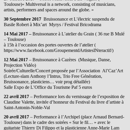
Toulouse)
« Multiversal is a network, consisting of musicians,
artists, performers and spaces around the globe. »
30 Septembre 2017
Bruissonance et L’électric suspendu de
Basile Robert à Mix’art Myrys / Festival Bricodrama
14 Mai 2017 –
Bruissonance à L’atelier du Grain ( 36 rue B Mulé
– Toulouse)
à 15h à l’occasion des portes ouvertes de l’atelier (
https://www.facebook.com/GroupementdArtistesINteractif/)
12 Mai 2017
– Bruissonance à Cazères (Musique, Danse,
Projection Vidéo)
Soirée/Culturelle/Concert proposée par l’Association Al’Caz’Art
(Lecture-slam Anthony l’Intrus, Trio Free Génération,
Bruissonance, plasticiens… voir prog détaillée)
Salle Expo de L’Office du Tourisme Paf 5 euros
22 avril 2017
– Performance lors du vernissage de l’exposition de
Claudine Valette, invitée d’honneur du Festival du livre d’artiste à
Saint-Antonin-Noble-Val
20 avril 2017
– Performance à l’Archipel (place Arnaud Bernard-
Toulouse) dans le cadre des soirées « Sur le fil… » avec le
guitariste Thierry Di Filippo et la plasticienne Anne-Marie Lam