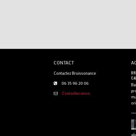
CONTACT
BR
Contactez Bruissonance
CA
06 35 96 20 06
Ba
pr
Contactez-nous
mu
or
al