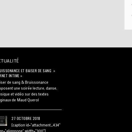
ACTUALITÉ
UISSONANCE ET BAISER DE SANG »
RNET INTIME »
iser de sang & Bruissonance
oposent une soirée lecture, danse,
sique et vidéo sur des textes
iginaux de Maud Querol
27 OCTOBRE 2018
[caption id="attachment_434"
ign="alignnone" width="300"]