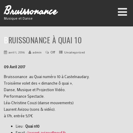
B
ruissonance
Musique et Danse
BRUISSONANCE À QUAI 10
Off
avril 1, 2016
admin
Uncategorized
09 Avril 2017
Bruissonance au Quai numéro 10 à Castelnaudary.
Troisième volet des « dimanche ô quai »,
Danse, Musique et Projection Vidéo.
Performance Spectacle.
Léa-Christine Couzi (danse mouvements)
Laurent Avizou (sons & vidéo).
à 17h, entrée 5/7€
Lieu :
Quai n10
Email :
laurent.avizou@neuf.fr